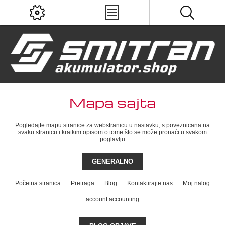
Mapa sajta
Pogledajte mapu stranice za webstranicu u nastavku, s poveznicana na
svaku stranicu i kratkim opisom o tome što se može pronaći u svakom
poglavlju
GENERALNO
Početna stranica
Pretraga
Blog
Kontaktirajte nas
Moj nalog
account.accounting