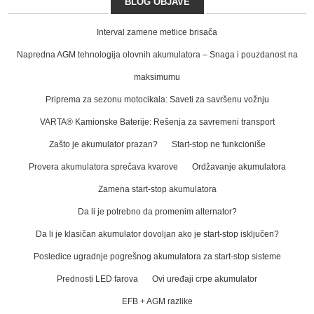
BLOG OBJAVE
Interval zamene metlice brisača
Napredna AGM tehnologija olovnih akumulatora – Snaga i pouzdanost na
maksimumu
Priprema za sezonu motocikala: Saveti za savršenu vožnju
VARTA® Kamionske Baterije: Rešenja za savremeni transport
Zašto je akumulator prazan?
Start-stop ne funkcioniše
Provera akumulatora sprečava kvarove
Ordžavanje akumulatora
Zamena start-stop akumulatora
Da li je potrebno da promenim alternator?
Da li je klasičan akumulator dovoljan ako je start-stop isključen?
Posledice ugradnje pogrešnog akumulatora za start-stop sisteme
Prednosti LED farova
Ovi uređaji crpe akumulator
EFB + AGM razlike