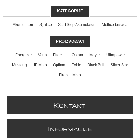
KATEGORIJE
Akumulatori
Sijalice
Start Stop Akumulatori
Metlice brisača
PROIZVOĐAČI
Energizer
Varta
Firecell
Osram
Mayer
Ultrapower
Mustang
JP Moto
Optima
Exide
Black Bull
Silver Star
Firecell Moto
K
ONTAKTI
I
NFORMACIJE