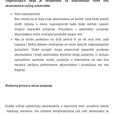
Odgovarajuća nega je neophodna za maksimalan radni vek
akumulatora vašeg automobila
Nivo napunjenosti
Bez obzira na to koja vrsta akumulatora se koristi: uvek biste trebali
voditi računa o nivou napunjenosti kako biste održali najveći
mogući kapacitet punjenja. Pouzdano i adekvatno punjenje
akumulatora može značajno produžiti njegov vek.
Ako je vozilo parkirano na duži period ili se ne vozi zimi, pad
napona i štetno duboko pražnjenje se može sprečiti odgovarajućim
punjačem. Dobri punjači mogu prepoznati kapacitet punjenja
akumulatora i imati automatsku kontrolu struje punjenja. U slučaju
sporadične upotrebe vozila, punjenje u intervalima od oko dva
meseca održava performanse akumulatora i produžava mu vek
trajanja.
Redovna provera nivoa punjenja
Kratke vožnje opterećuju akumulatora u ogromnoj meri- posebno tokom
hladnog vremena. Na zimskim temperaturama rad svih akumulator je