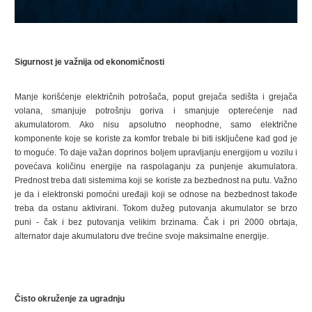
Sigurnost je važnija od ekonomičnosti
Manje korišćenje električnih potrošača, poput grejača sedišta i grejača
volana, smanjuje potrošnju goriva i smanjuje opterećenje nad
akumulatorom. Ako nisu apsolutno neophodne, samo električne
komponente koje se koriste za komfor trebale bi biti isključene kad god je
to moguće. To daje važan doprinos boljem upravljanju energijom u vozilu i
povećava količinu energije na raspolaganju za punjenje akumulatora.
Prednost treba dati sistemima koji se koriste za bezbednost na putu. Važno
je da i elektronski pomoćni uređaji koji se odnose na bezbednost takođe
treba da ostanu aktivirani. Tokom dužeg putovanja akumulator se brzo
puni - čak i bez putovanja velikim brzinama. Čak i pri 2000 obrtaja,
alternator daje akumulatoru dve trećine svoje maksimalne energije.
Čisto okruženje za ugradnju