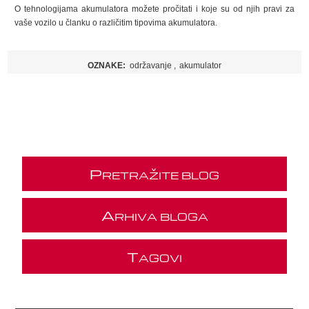
O tehnologijama akumulatora možete pročitati i koje su od njih pravi za
vaše vozilo u članku o različitim tipovima akumulatora.
OZNAKE:
održavanje
,
akumulator
P
RETRAŽITE BLOG
A
RHIVA BLOGA
T
AGOVI