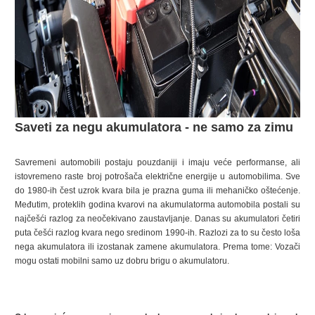
Saveti za negu akumulatora - ne samo za zimu
Savremeni automobili postaju pouzdaniji i imaju veće performanse, ali
istovremeno raste broj potrošača električne energije u automobilima. Sve
do 1980-ih čest uzrok kvara bila je prazna guma ili mehaničko oštećenje.
Međutim, proteklih godina kvarovi na akumulatorma automobila postali su
najčešći razlog za neočekivano zaustavljanje. Danas su akumulatori četiri
puta češći razlog kvara nego sredinom 1990-ih. Razlozi za to su često loša
nega akumulatora ili izostanak zamene akumulatora. Prema tome: Vozači
mogu ostati mobilni samo uz dobru brigu o akumulatoru.