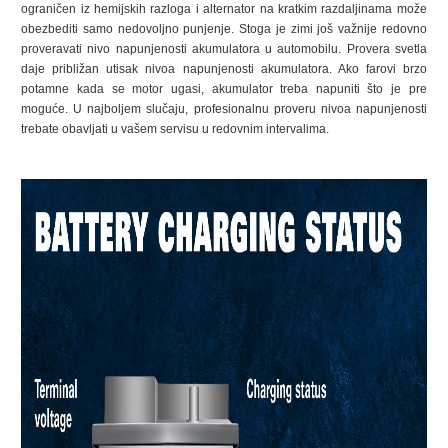
ograničen iz hemijskih razloga i alternator na kratkim razdaljinama može
obezbediti samo nedovoljno punjenje. Stoga je zimi još važnije redovno
proveravati nivo napunjenosti akumulatora u automobilu. Provera svetla
daje približan utisak nivoa napunjenosti akumulatora. Ako farovi brzo
potamne kada se motor ugasi, akumulator treba napuniti što je pre
moguće. U najboljem slučaju, profesionalnu proveru nivoa napunjenosti
trebate obavljati u vašem servisu u redovnim intervalima.