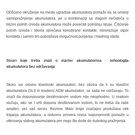
Očišćeno okruženje na mestu ugradnje akumulatora pomaže da se umanji
samopražnjenje akumulatora, jer u kombinaciji sa vlagom nečistoća u
blizini polnih izvoda akumulatora može povećati potošnju struje. Čišćenje
polnih izvoda i klema sprečava korodirane kontakte, minimiziuje otpor
kontakta i samim tim poboljšava mogućnost punjenja i hladnog starta.
Stvari koje treba znati o starter akumulatorma - tehnologija
akumulatora bez održavanja
Skoro svi olovno kiselinski akumulatori, bez obzira da li su klasični
akumulatora (SLI) ili moderni AGM akumulatori, se sada ne održavaju. To
znači da dopunjavanje destilovanom vodom nije neophodno. U svakom
slučaju, ako se I vrši dopuna destilovanom vodom, to ne treba da rade
amateri, već vaš servis. Rezime: Malo brige značajno produžava vek
trajanja akumulatora, a redovna provera nivoa napunjenosti pomaže u
otkrivanju slabog akumulatora pre nego što dođe do dubokog pražnjenja.