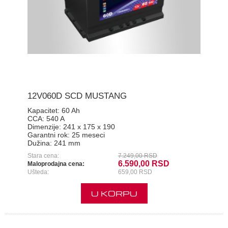
12V060D SCD MUSTANG
Kapacitet:
60 Ah
CCA:
540 A
Dimenzije:
241 x 175 x 190
Garantni rok:
25 meseci
Dužina:
241 mm
Stara cena:
7.249,00 RSD
6.590,00 RSD
Maloprodajna cena:
Ušteda:
659,00 RSD
U KORPU