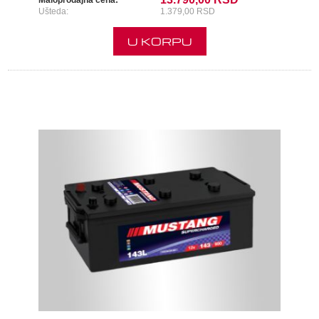
Maloprodajna cena:
Ušteda:
1.379,00 RSD
U KORPU