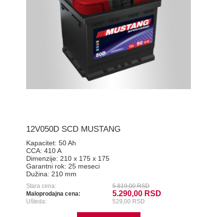
12V050D SCD MUSTANG
Kapacitet:
50 Ah
CCA:
410 A
Dimenzije:
210 x 175 x 175
Garantni rok:
25 meseci
Dužina:
210 mm
Stara cena:
5.819,00 RSD
5.290,00 RSD
Maloprodajna cena:
Ušteda:
529,00 RSD