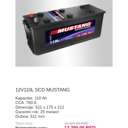
12V110L SCD MUSTANG
Kapacitet:
110 Ah
CCA:
760 A
Dimenzije:
511 x 175 x 212
Garantni rok:
25 meseci
Dužina:
511 mm
Stara cena:
15.169,00 RSD
13.790,00 RSD