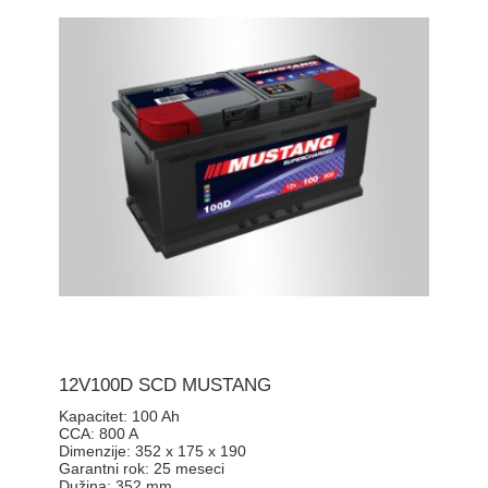
12V100D SCD MUSTANG
Kapacitet:
100 Ah
CCA:
800 A
Dimenzije:
352 x 175 x 190
Garantni rok:
25 meseci
Dužina:
352 mm