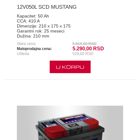
12V050L SCD MUSTANG
Kapacitet:
50 Ah
CCA:
410 A
Dimenzije:
210 x 175 x 175
Garantni rok:
25 meseci
Dužina:
210 mm
Stara cena:
5.819,00 RSD
5.290,00 RSD
Maloprodajna cena:
Ušteda:
529,00 RSD
U KORPU