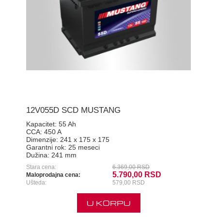
12V055D SCD MUSTANG
Kapacitet:
55 Ah
CCA:
450 A
Dimenzije:
241 x 175 x 175
Garantni rok:
25 meseci
Dužina:
241 mm
Stara cena:
6.369,00 RSD
5.790,00 RSD
Maloprodajna cena:
Ušteda:
579,00 RSD
U KORPU