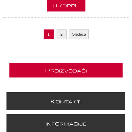
U KORPU
1
2
Sledeća
P
ROIZVOĐAČI
K
ONTAKTI
I
NFORMACIJE