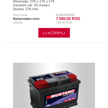
Dimenzije:
276 x 175 x 175
Garantni rok:
25 meseci
Dužina:
276 mm
Stara cena:
8.349,00 RSD
7.590,00 RSD
Maloprodajna cena:
Ušteda:
759,00 RSD
U KORPU