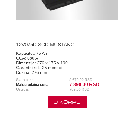
12V075D SCD MUSTANG
Kapacitet:
75 Ah
CCA:
680 A
Dimenzije:
276 x 175 x 190
Garantni rok:
25 meseci
Dužina:
276 mm
Stara cena:
8.679,00 RSD
7.890,00 RSD
Maloprodajna cena:
Ušteda:
789,00 RSD
U KORPU