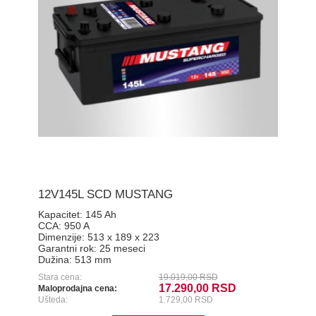
12V145L SCD MUSTANG
Kapacitet:
145 Ah
CCA:
950 A
Dimenzije:
513 x 189 x 223
Garantni rok:
25 meseci
Dužina:
513 mm
Stara cena:
19.019,00 RSD
17.290,00 RSD
Maloprodajna cena:
Ušteda:
1.729,00 RSD