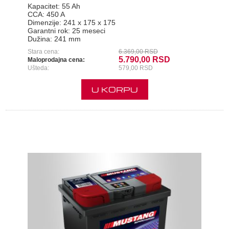
Kapacitet:
55 Ah
CCA:
450 A
Dimenzije:
241 x 175 x 175
Garantni rok:
25 meseci
Dužina:
241 mm
Stara cena:
6.369,00 RSD
5.790,00 RSD
Maloprodajna cena:
Ušteda:
579,00 RSD
U KORPU