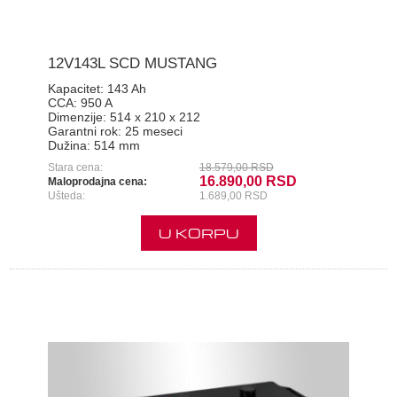
12V143L SCD MUSTANG
Kapacitet:
143 Ah
CCA:
950 A
Dimenzije:
514 x 210 x 212
Garantni rok:
25 meseci
Dužina:
514 mm
Stara cena:
18.579,00 RSD
16.890,00 RSD
Maloprodajna cena:
Ušteda:
1.689,00 RSD
U KORPU