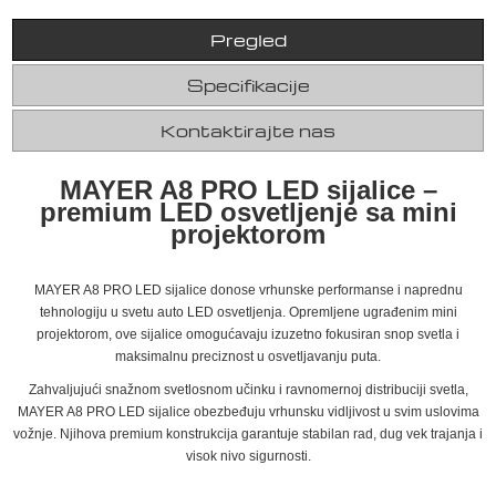
Pregled
Specifikacije
Kontaktirajte nas
MAYER A8 PRO LED sijalice –
premium LED osvetljenje sa mini
projektorom
MAYER A8 PRO LED sijalice donose vrhunske performanse i naprednu
tehnologiju u svetu auto LED osvetljenja. Opremljene ugrađenim mini
projektorom, ove sijalice omogućavaju izuzetno fokusiran snop svetla i
maksimalnu preciznost u osvetljavanju puta.
Zahvaljujući snažnom svetlosnom učinku i ravnomernoj distribuciji svetla,
MAYER A8 PRO LED sijalice obezbeđuju vrhunsku vidljivost u svim uslovima
vožnje. Njihova premium konstrukcija garantuje stabilan rad, dug vek trajanja i
visok nivo sigurnosti.