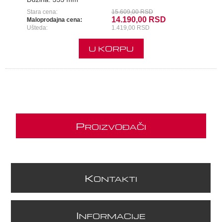
Stara cena:
15.609,00 RSD
14.190,00 RSD
Maloprodajna cena:
Ušteda:
1.419,00 RSD
U KORPU
P
ROIZVOĐAČI
K
ONTAKTI
I
NFORMACIJE