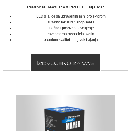
Prednosti MAYER A8 PRO LED sijalica:
LED sijalice sa ugrađenim mini projektorom
izuzetno fokusiran snop svetla
snažno i precizno osvetljenje
ravnomerna raspodela svetla
premium kvalitet i dug vek trajanja
I
ZDVOJENO ZA VAS