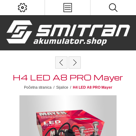
H4 LED A8 PRO Mayer
Početna stranica
/
Sijalice
/
H4 LED A8 PRO Mayer