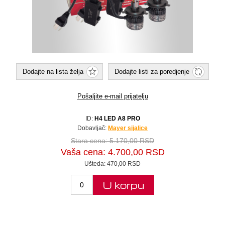
Dodajte na lista želja
Dodajte listi za poredjenje
Pošaljite e-mail prijatelju
ID:
H4 LED A8 PRO
Dobavljač:
Mayer sijalice
Stara cena:
5.170,00 RSD
Vaša cena:
4.700,00 RSD
Ušteda:
470,00 RSD
U korpu