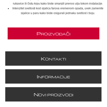
rukavice ili čistu krpu kako biste smanjili prenos ulja tokom instalacije.
Intenzitet svetlosti kod sijalica farova vremenom opada, uvek zamenite
sijalice u paru kako biste osigurali jednaku svetlost i boju.
P
ROIZVOĐAČI
K
ONTAKTI
I
NFORMACIJE
N
OVI PROIZVODI