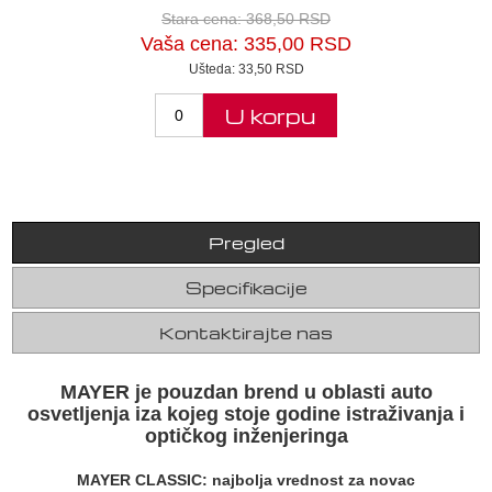
Stara cena:
368,50 RSD
Vaša cena:
335,00 RSD
Ušteda:
33,50 RSD
U korpu
Pregled
Specifikacije
Kontaktirajte nas
MAYER je pouzdan brend u oblasti auto
osvetljenja iza kojeg stoje godine istraživanja i
optičkog inženjeringa
MAYER CLASSIC: najbolja vrednost za novac