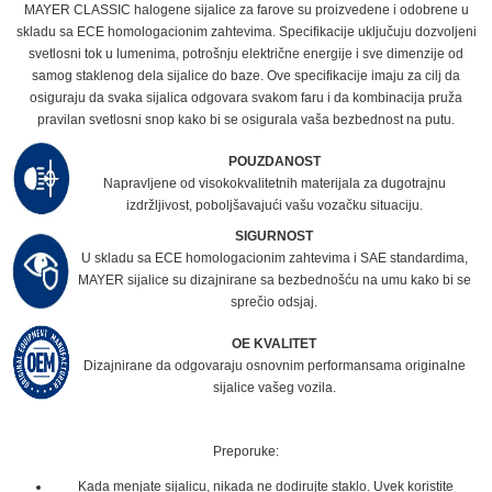
MAYER CLASSIC halogene sijalice za farove su proizvedene i odobrene u
skladu sa ECE homologacionim zahtevima. Specifikacije uključuju dozvoljeni
svetlosni tok u lumenima, potrošnju električne energije i sve dimenzije od
samog staklenog dela sijalice do baze. Ove specifikacije imaju za cilj da
osiguraju da svaka sijalica odgovara svakom faru i da kombinacija pruža
pravilan svetlosni snop kako bi se osigurala vaša bezbednost na putu.
POUZDANOST
Napravljene od visokokvalitetnih materijala za dugotrajnu
izdržljivost, poboljšavajući vašu vozačku situaciju.
SIGURNOST
U skladu sa ECE homologacionim zahtevima i SAE standardima,
MAYER sijalice su dizajnirane sa bezbednošću na umu kako bi se
sprečio odsjaj.
OE KVALITET
Dizajnirane da odgovaraju osnovnim performansama originalne
sijalice vašeg vozila.
Preporuke:
Kada menjate sijalicu, nikada ne dodirujte staklo. Uvek koristite