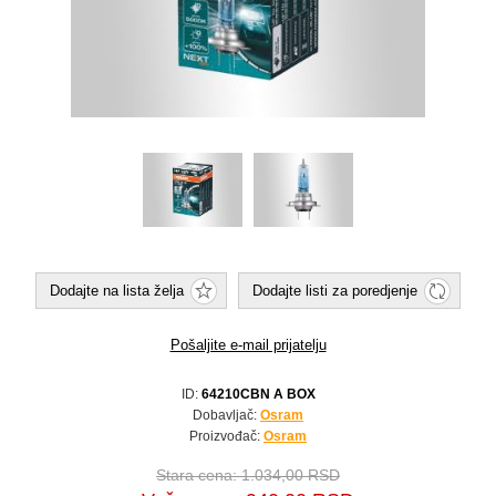
Dodajte na lista želja
Dodajte listi za poredjenje
Pošaljite e-mail prijatelju
ID:
64210CBN A BOX
Dobavljač:
Osram
Proizvođač:
Osram
Stara cena:
1.034,00 RSD