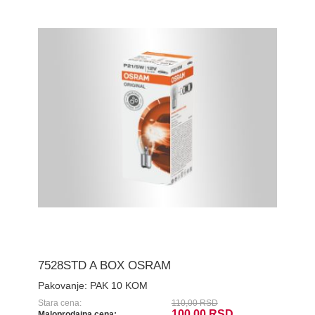
7528STD A BOX OSRAM
Pakovanje:
PAK 10 KOM
Stara cena:
110,00 RSD
100,00 RSD
Maloprodajna cena: