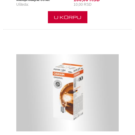
Ušteda:
10,00 RSD
U KORPU