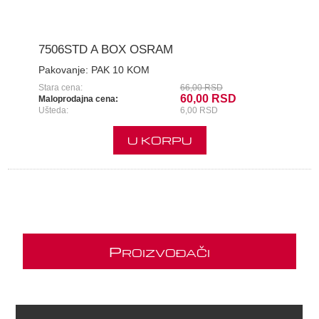
7506STD A BOX OSRAM
Pakovanje:
PAK 10 KOM
Stara cena:
66,00 RSD
60,00 RSD
Maloprodajna cena:
Ušteda:
6,00 RSD
U KORPU
P
ROIZVOĐAČI