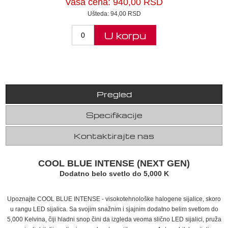
Vaša cena:
940,00 RSD
Ušteda:
94,00 RSD
U korpu
Pregled
Specifikacije
Kontaktirajte nas
COOL BLUE INTENSE (NEXT GEN)
Dodatno belo svetlo do 5,000 K
Upoznajte COOL BLUE INTENSE - visokotehnološke halogene sijalice, skoro
u rangu LED sijalica. Sa svojim snažnim i sjajnim dodatno belim svetlom do
5,000 Kelvina, čiji hladni snop čini da izgleda veoma slično LED sijalici, pruža