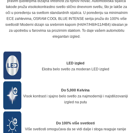
pravim ljubiteljima dizajna vrednost za njihov novac. Automobilska sijalica
takođe pruža visokokontrastno svetlo slično dnevnom svetlu, što je lakše za
oči u poređenju sa svetlom standardnih sijalica. U poređenju sa minimalnim
ECE zahtevima, OSRAM COOL BLUE INTENSE serija pruža do 100% više
svetlosti! Moderni dizajn sa srebrnim kapom (H4/H7/H8/H11/HB4) idealan je
za upotrebu u farovima sa prozirnim staklom. To daje vašem automobilu
elegantan izgled.
LED izgled
Ekstra belo svetlo za moderan LED izgled
Do 5,000 Kelvina
Visok kontrast i sjajno belo svetlo za najmoderniji i najstilizovaniji
izgled na putu
Do 100% više svetlosti
Više svetlosti omogućava da se vidi dalje i stoga reaguje ranije