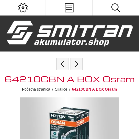
64210CBN A BOX Osram
Početna stranica
/
Sijalice
/
64210CBN A BOX Osram