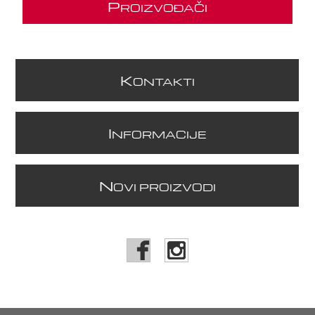
P
ROIZVOĐAČI
K
ONTAKTI
I
NFORMACIJE
N
OVI PROIZVODI