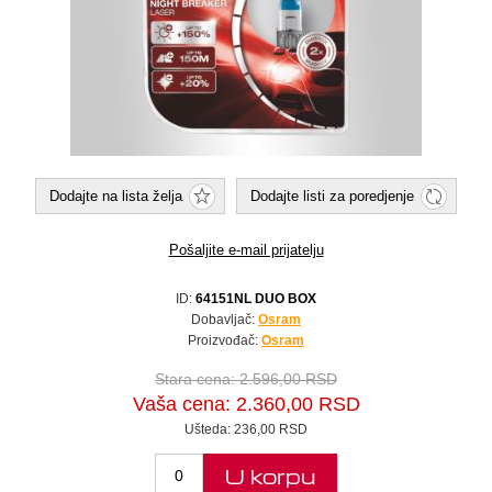
Dodajte na lista želja
Dodajte listi za poredjenje
Pošaljite e-mail prijatelju
ID:
64151NL DUO BOX
Dobavljač:
Osram
Proizvođač:
Osram
Stara cena:
2.596,00 RSD
Vaša cena:
2.360,00 RSD
Ušteda:
236,00 RSD
U korpu