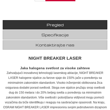
Pregled
Specifikacije
Kontaktirajte nas
NIGHT BREAKER LASER
Jaka halogena svetlost za visoke zahteve
Zahvaljujući inovativnoj tehnologiji laserskog ablacije, NIGHT BREAKER
LASER halogene sijalice za farove sjaje do 150% jače u poređenju sa
minimalnim zakonskim standardom. Visoko inženjerski oblikovana žica
osigurava dodatni porast svetlosti. Stoga ove sijalice pružaju snop svetlosti
dug do 150 metara i do 20% beljeg svetla u poređenju sa minimalnim
zakonskim standardom. Više svetlosti i poboljšana vidljivost mogu pomoći
vozačima da brže identifikuju i reaguju na saobraćajne opasnosti. Na kraju,
OSRAM NIGHT BREAKER LASER impresionira svojim jedinstvenim dizajnom