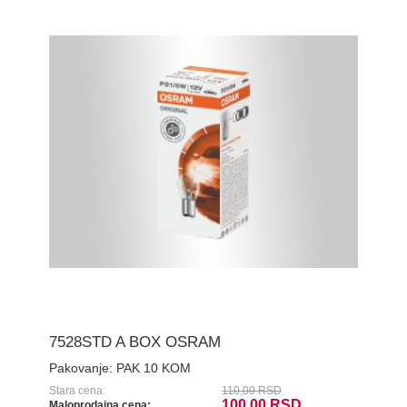
7528STD A BOX OSRAM
Pakovanje:
PAK 10 KOM
Stara cena:
110,00 RSD
100,00 RSD
Maloprodajna cena: