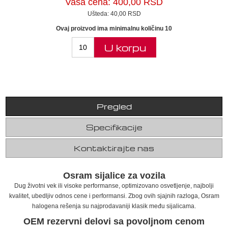
Vaša cena:
400,00 RSD
Ušteda:
40,00 RSD
Ovaj proizvod ima minimalnu količinu 10
U korpu
Pregled
Specifikacije
Kontaktirajte nas
Osram sijalice za vozila
Dug životni vek ili visoke performanse, optimizovano osvetljenje, najbolji
kvalitet, ubedljiv odnos cene i performansi. Zbog ovih sjajnih razloga, Osram
halogena rešenja su najprodavaniji klasik među sijalicama.
OEM rezervni delovi sa povoljnom cenom