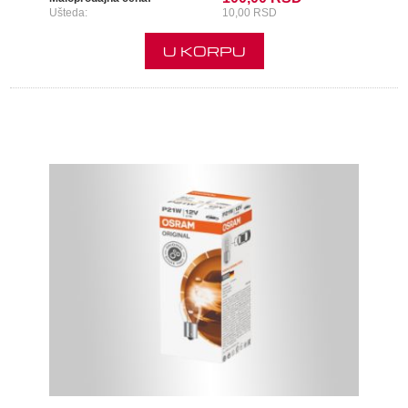
Ušteda:
10,00 RSD
U KORPU