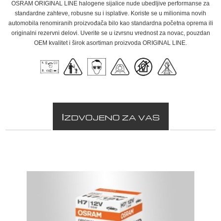
OSRAM ORIGINAL LINE halogene sijalice nude ubedljive performanse za
standardne zahteve, robusne su i isplative. Koriste se u milionima novih
automobila renomiranih proizvođača bilo kao standardna početna oprema ili
originalni rezervni delovi. Uverite se u izvrsnu vrednost za novac, pouzdan
OEM kvalitet i širok asortiman proizvoda ORIGINAL LINE.
I
ZDVOJENO ZA VAS