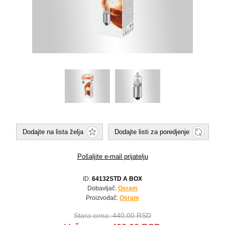
Dodajte na lista želja
Dodajte listi za poredjenje
Pošaljite e-mail prijatelju
ID:
64132STD A BOX
Dobavljač:
Osram
Proizvođač:
Osram
Stara cena:
440,00 RSD