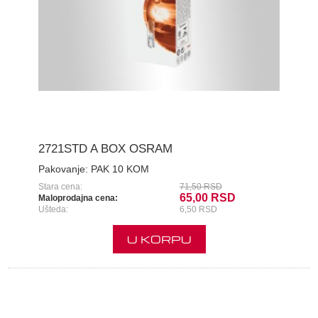
2721STD A BOX OSRAM
Pakovanje:
PAK 10 KOM
Stara cena:
71,50 RSD
65,00 RSD
Maloprodajna cena:
Ušteda:
6,50 RSD
U KORPU