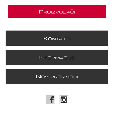
P
ROIZVOĐAČI
K
ONTAKTI
I
NFORMACIJE
N
OVI PROIZVODI