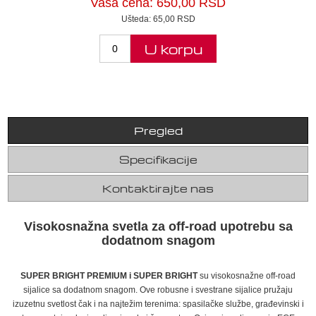
Vaša cena:
650,00 RSD
Ušteda:
65,00 RSD
U korpu
Pregled
Specifikacije
Kontaktirajte nas
Visokosnažna svetla za off-road upotrebu sa
dodatnom snagom
SUPER BRIGHT PREMIUM i SUPER BRIGHT
su visokosnažne off-road
sijalice sa dodatnom snagom. Ove robusne i svestrane sijalice pružaju
izuzetnu svetlost čak i na najtežim terenima: spasilačke službe, građevinski i