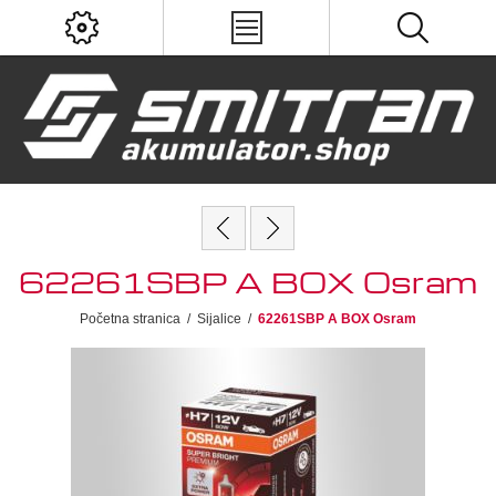
62261SBP A BOX Osram
Početna stranica
/
Sijalice
/
62261SBP A BOX Osram