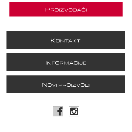
P
ROIZVOĐAČI
K
ONTAKTI
I
NFORMACIJE
N
OVI PROIZVODI