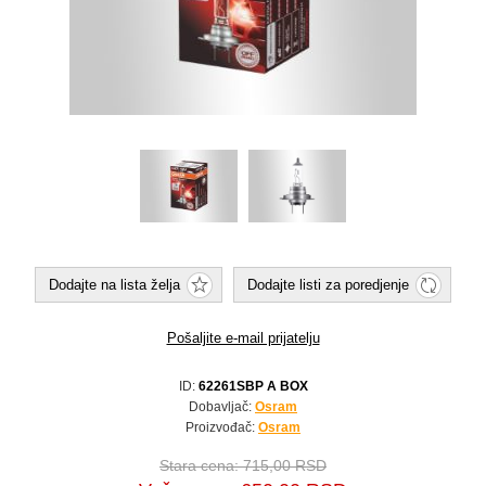
Dodajte na lista želja
Dodajte listi za poredjenje
Pošaljite e-mail prijatelju
ID:
62261SBP A BOX
Dobavljač:
Osram
Proizvođač:
Osram
Stara cena:
715,00 RSD