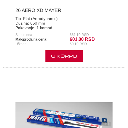
26 AERO XD MAYER
Tip:
Flat (Aerodynamic)
Dužina:
650 mm
Pakovanje:
1 komad
Stara cena:
661,10 RSD
601,00 RSD
Maloprodajna cena:
Ušteda:
60,10 RSD
U KORPU