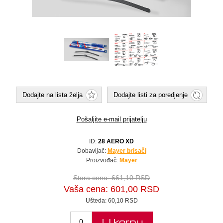
Dodajte na lista želja
Dodajte listi za poredjenje
Pošaljite e-mail prijatelju
ID:
28 AERO XD
Dobavljač:
Mayer brisači
Proizvođač:
Mayer
Stara cena:
661,10 RSD
Vaša cena:
601,00 RSD
Ušteda:
60,10 RSD
U korpu