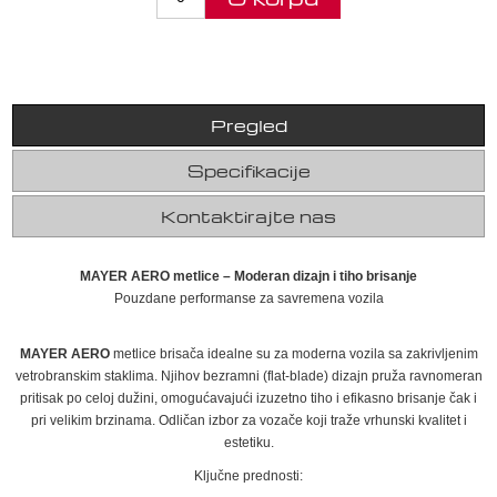
Pregled
Specifikacije
Kontaktirajte nas
MAYER AERO metlice – Moderan dizajn i tiho brisanje
Pouzdane performanse za savremena vozila
MAYER AERO
metlice brisača idealne su za moderna vozila sa zakrivljenim
vetrobranskim staklima. Njihov bezramni (flat-blade) dizajn pruža ravnomeran
pritisak po celoj dužini, omogućavajući izuzetno tiho i efikasno brisanje čak i
pri velikim brzinama. Odličan izbor za vozače koji traže vrhunski kvalitet i
estetiku.
Ključne prednosti: