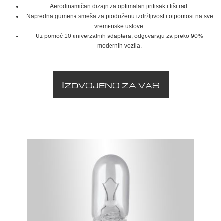
Aerodinamičan dizajn za optimalan pritisak i tiši rad.
Napredna gumena smeša za produženu izdržljivost i otpornost na sve
vremenske uslove.
Uz pomoć 10 univerzalnih adaptera, odgovaraju za preko 90%
modernih vozila.
I
ZDVOJENO ZA VAS