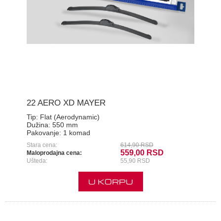
22 AERO XD MAYER
Tip:
Flat (Aerodynamic)
Dužina:
550 mm
Pakovanje:
1 komad
Stara cena:
614,90 RSD
559,00 RSD
Maloprodajna cena:
Ušteda:
55,90 RSD
U KORPU