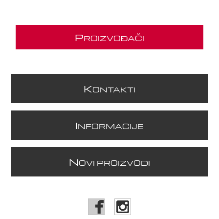
P
ROIZVOĐAČI
K
ONTAKTI
I
NFORMACIJE
N
OVI PROIZVODI