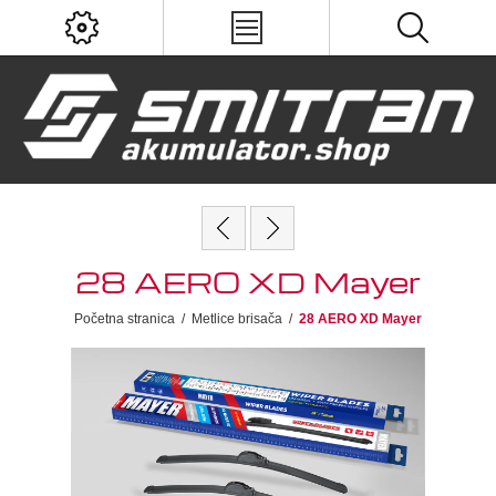
28 AERO XD Mayer
Početna stranica
/
Metlice brisača
/
28 AERO XD Mayer