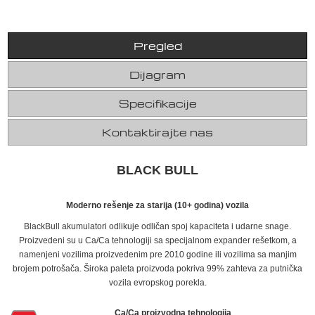
Pregled
Dijagram
Specifikacije
Kontaktirajte nas
BLACK BULL
Moderno rešenje za starija (10+ godina) vozila
BlackBull akumulatori odlikuje odličan spoj kapaciteta i udarne snage.
Proizvedeni su u Ca/Ca tehnologiji sa specijalnom expander rešetkom, a
namenjeni vozilima proizvedenim pre 2010 godine ili vozilima sa manjim
brojem potrošača. Široka paleta proizvoda pokriva 99% zahteva za putnička
vozila evropskog porekla.
Ca/Ca proizvodna tehnologija