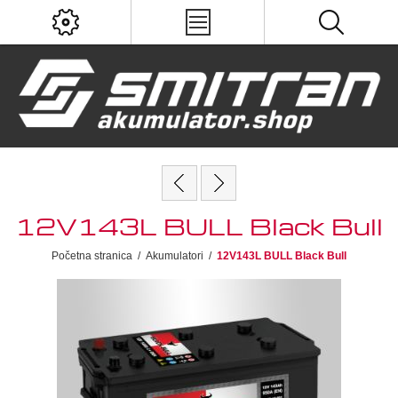
12V143L BULL Black Bull
Početna stranica
/
Akumulatori
/
12V143L BULL Black Bull