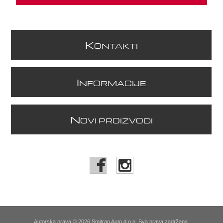
K
ONTAKTI
I
NFORMACIJE
N
OVI PROIZVODI
Autorska prava © 2026 Smitran Auto d.o.o. Sva prava zadržana.