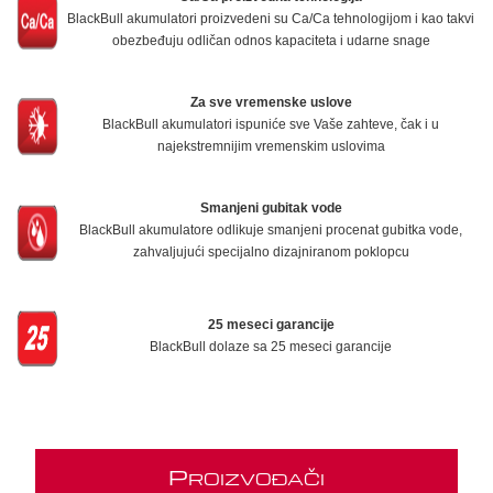
BlackBull akumulatori proizvedeni su Ca/Ca tehnologijom i kao takvi
obezbeđuju odličan odnos kapaciteta i udarne snage
Za sve vremenske uslove
BlackBull akumulatori ispuniće sve Vaše zahteve, čak i u
najekstremnijim vremenskim uslovima
Smanjeni gubitak vode
BlackBull akumulatore odlikuje smanjeni procenat gubitka vode,
zahvaljujući specijalno dizajniranom poklopcu
25 meseci garancije
BlackBull dolaze sa 25 meseci garancije
P
ROIZVOĐAČI