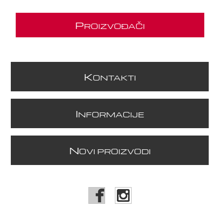
P
ROIZVOĐAČI
K
ONTAKTI
I
NFORMACIJE
N
OVI PROIZVODI