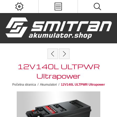
12V140L ULTPWR
Ultrapower
Početna stranica
/
Akumulatori
/
12V140L ULTPWR Ultrapower