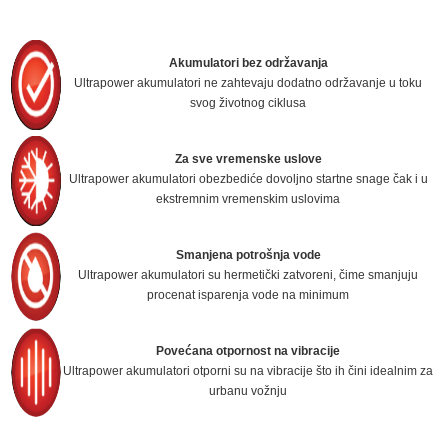
Akumulatori bez održavanja
Ultrapower akumulatori ne zahtevaju dodatno održavanje u toku
svog životnog ciklusa
Za sve vremenske uslove
Ultrapower akumulatori obezbediće dovoljno startne snage čak i u
ekstremnim vremenskim uslovima
Smanjena potrošnja vode
Ultrapower akumulatori su hermetički zatvoreni, čime smanjuju
procenat isparenja vode na minimum
Povećana otpornost na vibracije
Ultrapower akumulatori otporni su na vibracije što ih čini idealnim za
urbanu vožnju