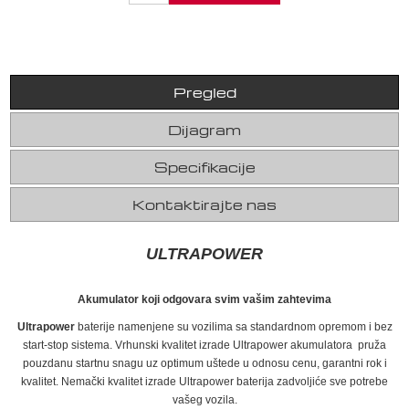
Pregled
Dijagram
Specifikacije
Kontaktirajte nas
ULTRAPOWER
Akumulator koji odgovara svim vašim zahtevima
Ultrapower
baterije namenjene su vozilima sa standardnom opremom i bez
start-stop sistema. Vrhunski kvalitet izrade Ultrapower akumulatora pruža
pouzdanu startnu snagu uz optimum uštede u odnosu cenu, garantni rok i
kvalitet. Nemački kvalitet izrade Ultrapower baterija zadvoljiće sve potrebe
vašeg vozila.