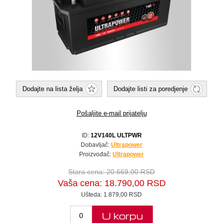
Dodajte na lista želja
Dodajte listi za poredjenje
Pošaljite e-mail prijatelju
ID:
12V140L ULTPWR
Dobavljač:
Ultrapower
Proizvođač:
Ultrapower
Stara cena:
20.669,00 RSD
Vaša cena:
18.790,00 RSD
Ušteda:
1.879,00 RSD
U korpu