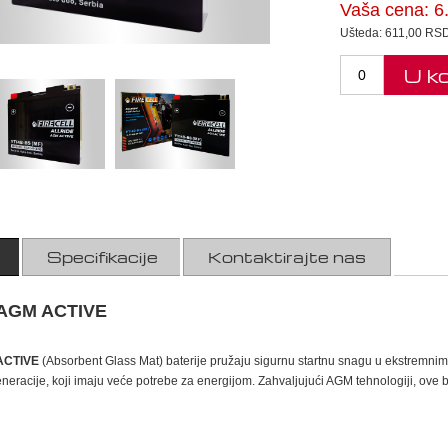
Vaša cena:
6
Ušteda:
611,00 RS
U k
Specifikacije
Kontaktirajte nas
AGM ACTIVE
ACTIVE
(Absorbent Glass Mat) baterije pružaju sigurnu startnu snagu u ekstremni
neracije, koji imaju veće potrebe za energijom. Zahvaljujući AGM tehnologiji, ove b