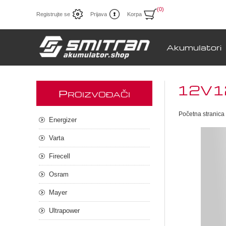
(0)
Registrujte se
Prijava
Korpa
Akumulatori
12V12
P
ROIZVOĐAČI
Početna stranica
Energizer
Varta
Firecell
Osram
Mayer
Ultrapower