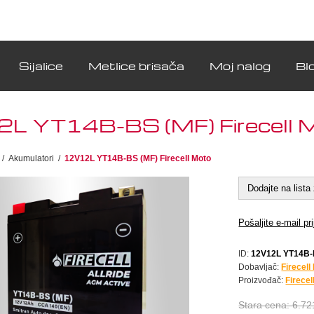
Sijalice
Metlice brisača
Moj nalog
Bl
L YT14B-BS (MF) Firecell 
/
Akumulatori
/
12V12L YT14B-BS (MF) Firecell Moto
Dodajte na lista 
Pošaljite e-mail pri
ID:
12V12L YT14B-
Dobavljač:
Firecell
Proizvođač:
Firecel
Stara cena:
6.72