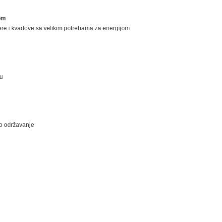
jom
re i kvadove sa velikim potrebama za energijom
bu
o održavanje