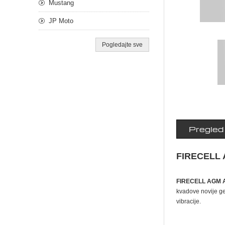
Mustang
JP Moto
Pogledajte sve
Pregled
FIRECELL 
FIRECELL AGM 
kvadove novije ge
vibracije.