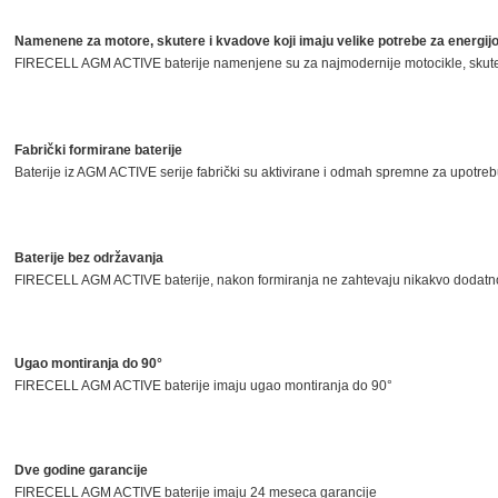
Namenene za motore, skutere i kvadove koji imaju velike potrebe za energi
FIRECELL AGM ACTIVE baterije namenjene su za najmodernije motocikle, skute
Fabrički formirane baterije
Baterije iz AGM ACTIVE serije fabrički su aktivirane i odmah spremne za upotre
Baterije bez održavanja
FIRECELL AGM ACTIVE baterije, nakon formiranja ne zahtevaju nikakvo dodatn
Ugao montiranja do 90°
FIRECELL AGM ACTIVE baterije imaju ugao montiranja do 90°
Dve godine garancije
FIRECELL AGM ACTIVE baterije imaju 24 meseca garancije