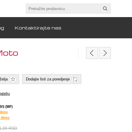
og
Kontaktirajte nas
Moto
želja
Dodajte listi za poredjenje
jatelju
BS (MF)
 Moto
l Moto
1,00 RSD