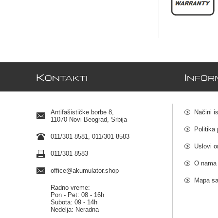
K
I
ONTAKTI
NFOR
Antifašističke borbe 8,
Načini i
11070 Novi Beograd, Srbija
Politika 
011/301 8581, 011/301 8583
Uslovi o
011/301 8583
O nama
office@akumulator.shop
Mapa sa
Radno vreme:
Pon - Pet: 08 - 16h
Subota: 09 - 14h
Nedelja: Neradna