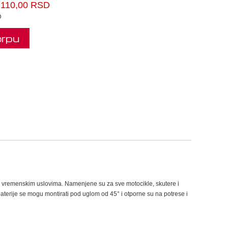
.110,00 RSD
D
orpu
m vremenskim uslovima. Namenjene su za sve motocikle, skutere i
aterije se mogu montirati pod uglom od 45° i otporne su na potrese i