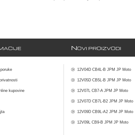
N
MACIJE
OVI PROIZVODI
sporuke
12V04D CB4L-B JPM JP Moto
privatnosti
12V05D CB5L-B JPM JP Moto
nline kupovine
12V07L CB7-A JPM JP Moto
12V07D CB7L-B2 JPM JP Moto
jta
12V09D CB9L-A2 JPM JP Moto
12V09L CB9-B JPM JP Moto