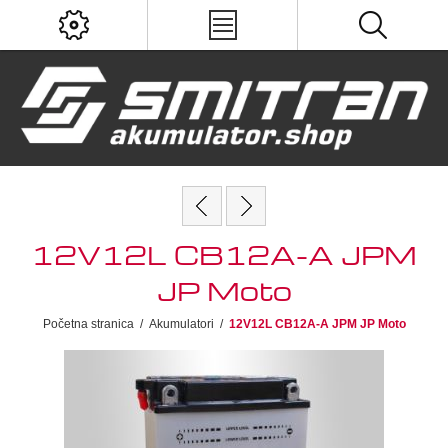
12V12L CB12A-A JPM
JP Moto
Početna stranica
/
Akumulatori
/
12V12L CB12A-A JPM JP Moto