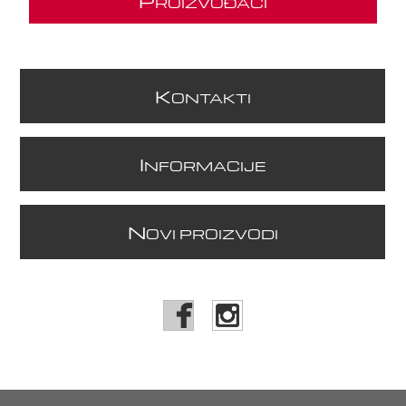
P
ROIZVOĐAČI
K
ONTAKTI
I
NFORMACIJE
N
OVI PROIZVODI