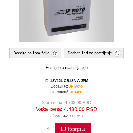
Dodajte na lista želja
Dodajte listi za poredjenje
Pošaljite e-mail prijatelju
ID:
12V12L CB12A-A JPM
Dobavljač:
JP Moto
Proizvođač:
JP Moto
Stara cena:
4.939,00 RSD
Vaša cena:
4.490,00 RSD
Ušteda:
449,00 RSD
U korpu