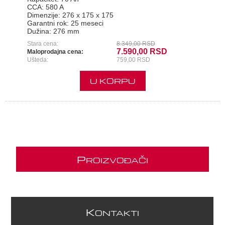
CCA:
580 A
Dimenzije:
276 x 175 x 175
Garantni rok:
25 meseci
Dužina:
276 mm
Stara cena:
8.349,00 RSD
7.590,00 RSD
Maloprodajna cena:
Ušteda:
759,00 RSD
U KORPU
P
ROIZVOĐAČI
K
ONTAKTI