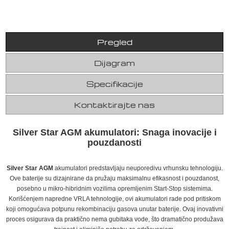
Pregled
Dijagram
Specifikacije
Kontaktirajte nas
Silver Star AGM akumulatori: Snaga inovacije i
pouzdanosti
Silver Star AGM
akumulatori predstavljaju neuporedivu vrhunsku tehnologiju.
Ove baterije su dizajnirane da pružaju maksimalnu efikasnost i pouzdanost,
posebno u mikro-hibridnim vozilima opremljenim Start-Stop sistemima.
Korišćenjem napredne VRLA tehnologije, ovi akumulatori rade pod pritiskom
koji omogućava potpunu rekombinaciju gasova unutar baterije. Ovaj inovativni
proces osigurava da praktično nema gubitaka vode, što dramatično produžava