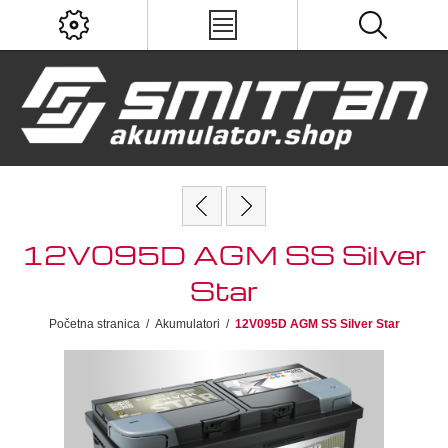
12V095D AGM SS Silver
Star
Početna stranica
/
Akumulatori
/
12V095D AGM SS Silver Star