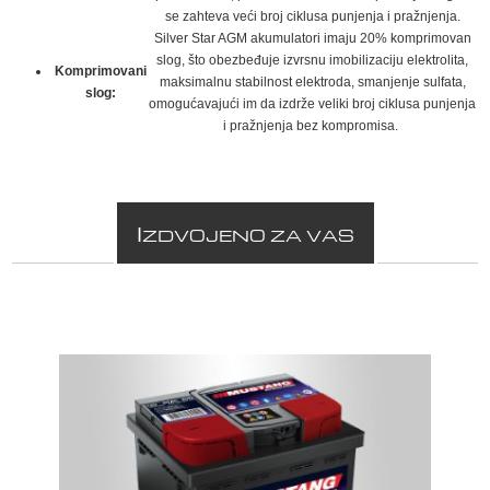
se zahteva veći broj ciklusa punjenja i pražnjenja.
Silver Star AGM akumulatori imaju 20% komprimovan
slog, što obezbeđuje izvrsnu imobilizaciju elektrolita,
Komprimovani
maksimalnu stabilnost elektroda, smanjenje sulfata,
slog:
omogućavajući im da izdrže veliki broj ciklusa punjenja
i pražnjenja bez kompromisa.
I
ZDVOJENO ZA VAS