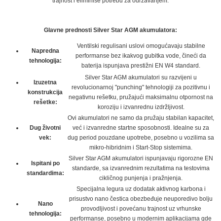
trajnost i eliminiše potrebu za održavanjem.
Glavne prednosti Silver Star AGM akumulatora:
Ventilski regulisani uslovi omogućavaju stabilne
Napredna
performanse bez ikakvog gubitka vode, čineći da
tehnologija:
baterija ispunjava prestižni EN W4 standard.
Silver Star AGM akumulatori su razvijeni u
Izuzetna
revolucionarnoj "punching" tehnologiji za pozitivnu i
konstrukcija
negativnu rešetku, pružajući maksimalnu otpornost na
rešetke:
koroziju i izvanrednu izdržljivost.
Ovi akumulatori ne samo da pružaju stabilan kapacitet,
Dug životni
već i izvanredne startne sposobnosti. Idealne su za
vek:
dug period pouzdane upotrebe, posebno u vozilima sa
mikro-hibridnim i Start-Stop sistemima.
Silver Star AGM akumulatori ispunjavaju rigorozne EN
Ispitani po
standarde, sa izvanrednim rezultatima na testovima
standardima:
cikličnog punjenja i pražnjenja.
Specijalna legura uz dodatak aktivnog karbona i
prisustvo nano čestica obezbeđuje neuporedivo bolju
Nano
provodljivost i povećanu trajnost uz vrhunske
tehnologija:
performanse, posebno u modernim aplikacijama gde