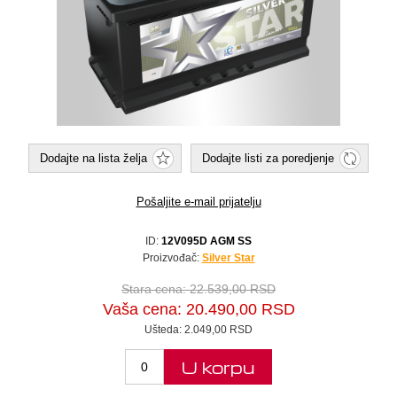
Dodajte na lista želja
Dodajte listi za poredjenje
Pošaljite e-mail prijatelju
ID:
12V095D AGM SS
Proizvođač:
Silver Star
Stara cena:
22.539,00 RSD
Vaša cena:
20.490,00 RSD
Ušteda:
2.049,00 RSD
U korpu