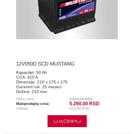
12V050D SCD MUSTANG
Kapacitet:
50 Ah
CCA:
410 A
Dimenzije:
210 x 175 x 175
Garantni rok:
25 meseci
Dužina:
210 mm
Stara cena:
5.819,00 RSD
5.290,00 RSD
Maloprodajna cena:
Ušteda:
529,00 RSD
U KORPU