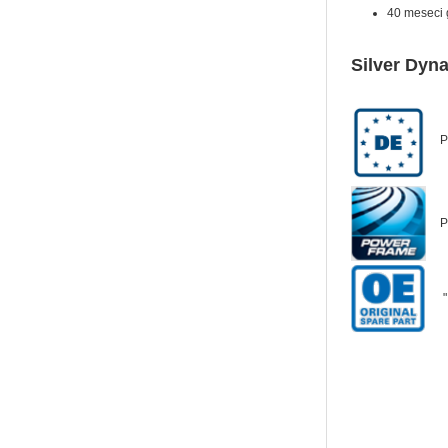
40 meseci 
Silver Dyn
P
P
"