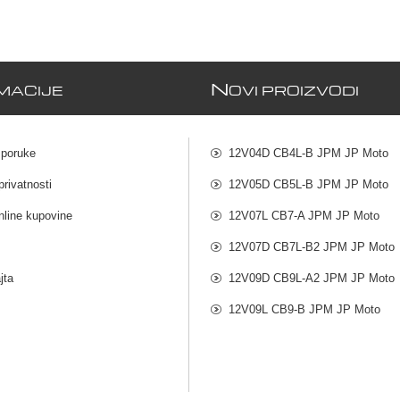
N
MACIJE
OVI PROIZVODI
sporuke
12V04D CB4L-B JPM JP Moto
privatnosti
12V05D CB5L-B JPM JP Moto
nline kupovine
12V07L CB7-A JPM JP Moto
12V07D CB7L-B2 JPM JP Moto
jta
12V09D CB9L-A2 JPM JP Moto
12V09L CB9-B JPM JP Moto