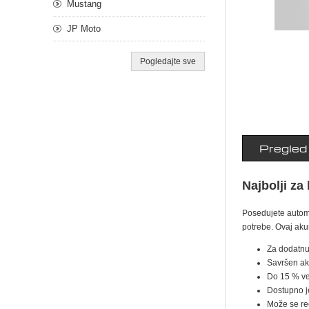
Mustang
JP Moto
Pogledajte sve
Pregled
Najbolji za
Posedujete automo
potrebe. Ovaj ak
Za dodatnu
Savršen aku
Do 15 % ve
Dostupno je
Može se rec