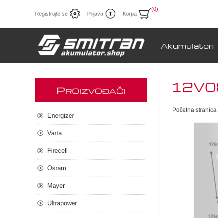
(0)
Registrujte se
Prijava
Korpa
Akumulatori
12V08
P
ROIZVOĐAČI
Početna stranica
Energizer
Varta
Firecell
Osram
Mayer
Ultrapower