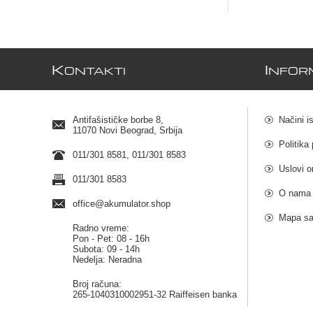
K
I
ONTAKTI
NFOR
Antifašističke borbe 8,
Načini i
11070 Novi Beograd, Srbija
Politika 
011/301 8581, 011/301 8583
Uslovi o
011/301 8583
O nama
office@akumulator.shop
Mapa sa
Radno vreme:
Pon - Pet: 08 - 16h
Subota: 09 - 14h
Nedelja: Neradna
Broj računa:
265-1040310002951-32 Raiffeisen banka