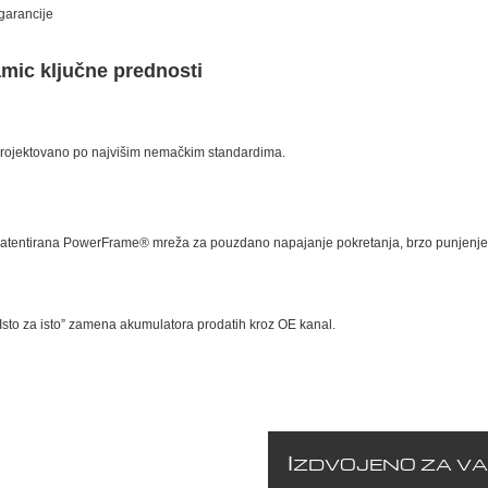
garancije
amic ključne prednosti
rojektovano po najvišim nemačkim standardima.
atentirana PowerFrame® mreža za pouzdano napajanje pokretanja, brzo punjenje i
Isto za isto” zamena akumulatora prodatih kroz OE kanal.
I
ZDVOJENO ZA V