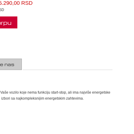
5.290,00 RSD
RSD
orpu
te nas
še vozilo koje nema funkciju start-stop, ali ima najviše energetske
izbori sa najkompleksnijim energetskim zahtevima.