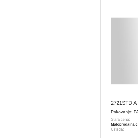
2721STD A
Pakovanje:
P
Stara cena:
Maloprodajna c
Ušteda: