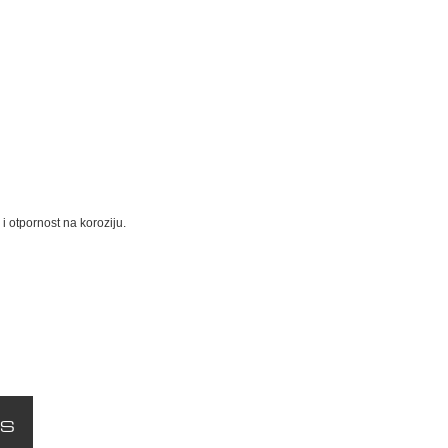
 otpornost na koroziju.
AS