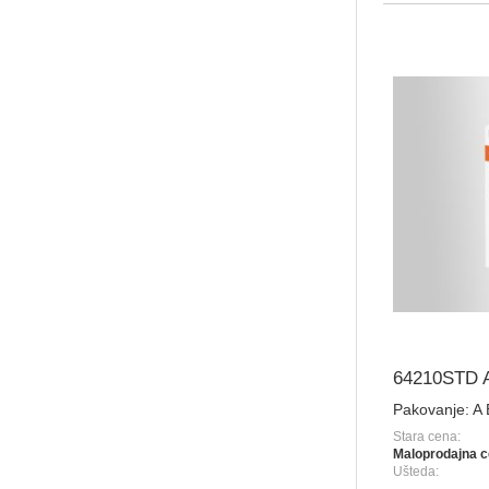
64210STD 
Pakovanje:
A
Stara cena:
Maloprodajna c
Ušteda: