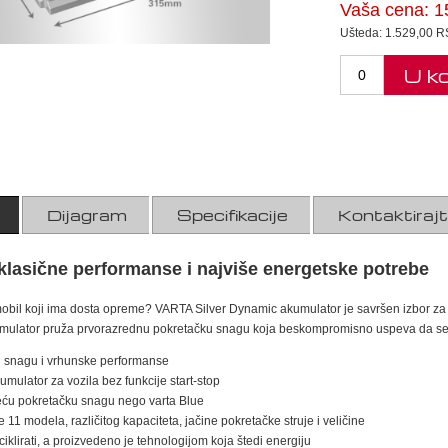
Vaša cena:
1
Ušteda:
1.529,00 
U k
Dijagram
Specifikacije
Kontaktiraj
 klasične performanse i najviše energetske potrebe
bil koji ima dosta opreme? VARTA Silver Dynamic akumulator je savršen izbor za Va
umulator pruža prvorazrednu pokretačku snagu koja beskompromisno uspeva da se 
 snagu i vrhunske performanse
mulator za vozila bez funkcije start-stop
ću pokretačku snagu nego varta Blue
 11 modela, različitog kapaciteta, jačine pokretačke struje i veličine
iklirati, a proizvedeno je tehnologijom koja štedi energiju