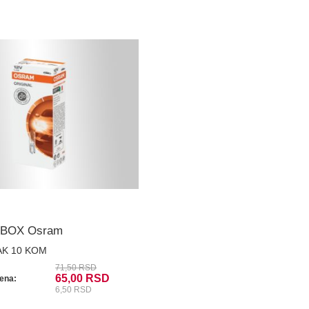
 BOX Osram
AK 10 KOM
71,50 RSD
65,00 RSD
ena:
6,50 RSD