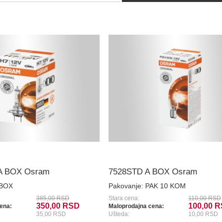
A BOX Osram
7528STD A BOX Osram
 BOX
Pakovanje:
PAK 10 KOM
385,00 RSD
Stara cena:
110,00 RSD
350,00 RSD
100,00 
ena:
Maloprodajna cena:
35,00 RSD
Ušteda:
10,00 RSD