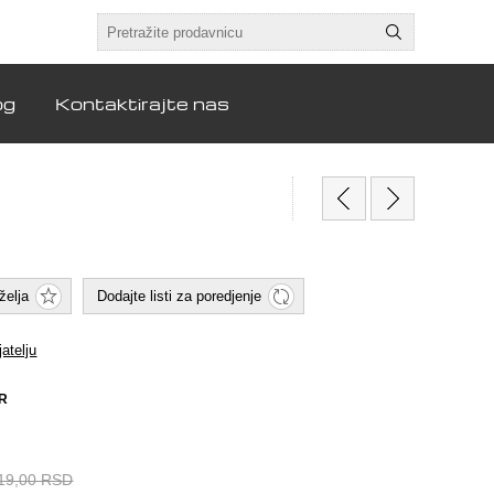
og
Kontaktirajte nas
želja
Dodajte listi za poredjenje
jatelju
ER
19,00 RSD