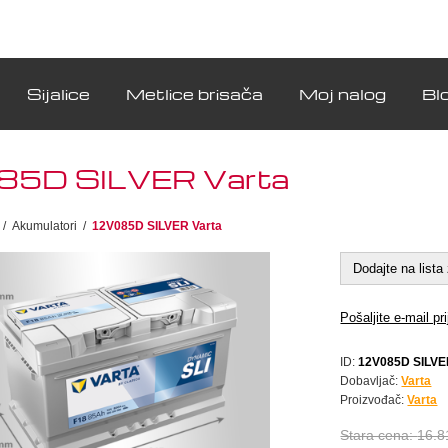
Sijalice
Metlice brisača
Moj nalog
Bl
5D SILVER Varta
/
Akumulatori
/
12V085D SILVER Varta
Dodajte na lista 
Pošaljite e-mail pri
ID:
12V085D SILV
Dobavljač:
Varta
Proizvođač:
Varta
Stara cena:
16.8