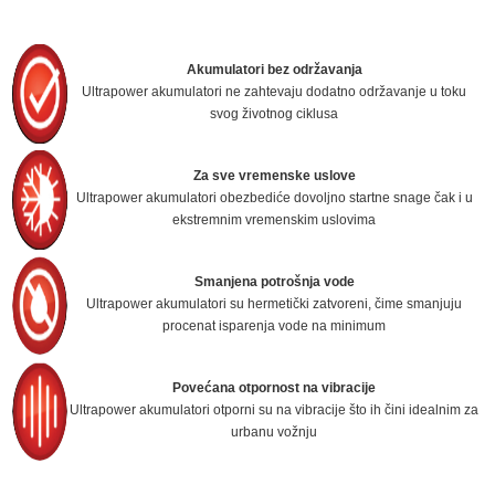
Akumulatori bez održavanja
Ultrapower akumulatori ne zahtevaju dodatno održavanje u toku
svog životnog ciklusa
Za sve vremenske uslove
Ultrapower akumulatori obezbediće dovoljno startne snage čak i u
ekstremnim vremenskim uslovima
Smanjena potrošnja vode
Ultrapower akumulatori su hermetički zatvoreni, čime smanjuju
procenat isparenja vode na minimum
Povećana otpornost na vibracije
Ultrapower akumulatori otporni su na vibracije što ih čini idealnim za
urbanu vožnju