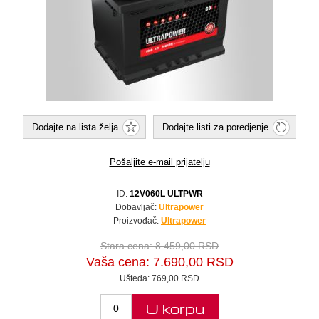
Dodajte na lista želja
Dodajte listi za poredjenje
Pošaljite e-mail prijatelju
ID:
12V060L ULTPWR
Dobavljač:
Ultrapower
Proizvođač:
Ultrapower
Stara cena:
8.459,00 RSD
Vaša cena:
7.690,00 RSD
Ušteda:
769,00 RSD
U korpu