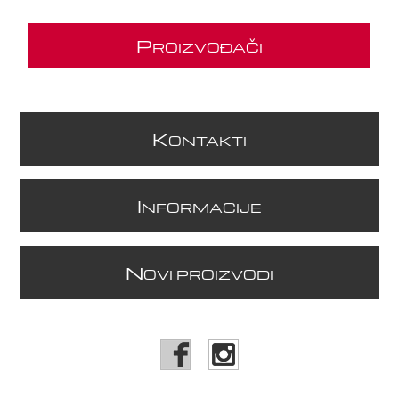
P
ROIZVOĐAČI
K
ONTAKTI
I
NFORMACIJE
N
OVI PROIZVODI