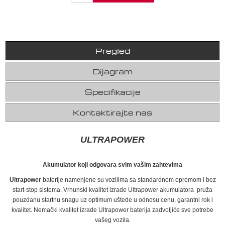
Pregled
Dijagram
Specifikacije
Kontaktirajte nas
ULTRAPOWER
Akumulator koji odgovara svim vašim zahtevima
Ultrapower
baterije namenjene su vozilima sa standardnom opremom i bez
start-stop sistema. Vrhunski kvalitet izrade Ultrapower akumulatora pruža
pouzdanu startnu snagu uz optimum uštede u odnosu cenu, garantni rok i
kvalitet. Nemački kvalitet izrade Ultrapower baterija zadvoljiće sve potrebe
vašeg vozila.