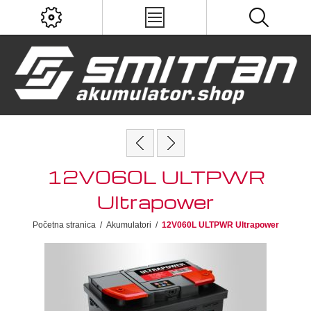
12V060L ULTPWR
Ultrapower
Početna stranica
/
Akumulatori
/
12V060L ULTPWR Ultrapower