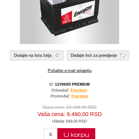
Dodajte na lista želja
Dodajte listi za poredjenje
Pošaljite e-mail prijatelju
ID:
12V060D PREMIUM
Dobavljač:
Energizer
Proizvođač:
Energizer
Stara cena:
10.439,00 RSD
Vaša cena:
9.490,00 RSD
Ušteda:
949,00 RSD
U korpu