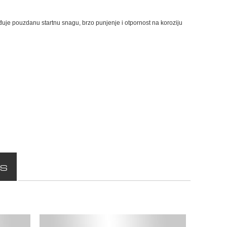
uje pouzdanu startnu snagu, brzo punjenje i otpornost na koroziju
AS