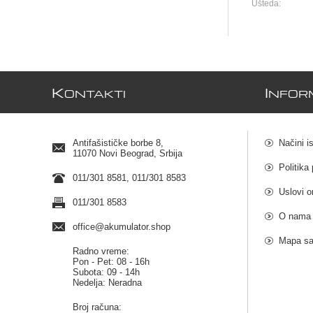
Ušteda:
K
I
ONTAKTI
NFOR
Antifašističke borbe 8,
Načini i
11070 Novi Beograd, Srbija
Politika 
011/301 8581, 011/301 8583
Uslovi o
011/301 8583
O nama
office@akumulator.shop
Mapa sa
Radno vreme:
Pon - Pet: 08 - 16h
Subota: 09 - 14h
Nedelja: Neradna
Broj računa: