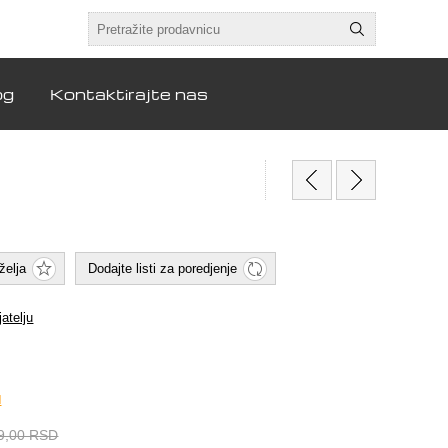
og
Kontaktirajte nas
želja
Dodajte listi za poredjenje
jatelju
l
9,00 RSD