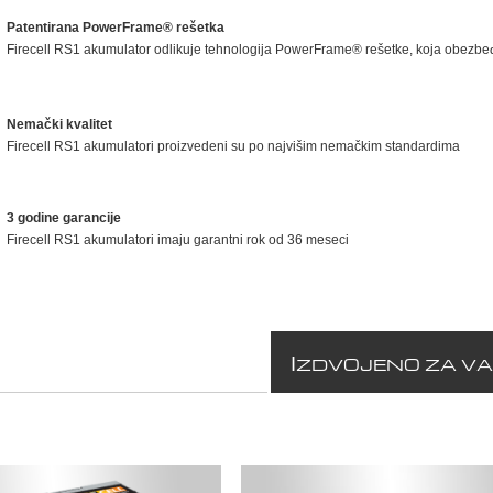
Patentirana PowerFrame® rešetka
Firecell RS1 akumulator odlikuje tehnologija PowerFrame® rešetke, koja obezbeđ
Nemački kvalitet
Firecell RS1 akumulatori proizvedeni su po najvišim nemačkim standardima
3 godine garancije
Firecell RS1 akumulatori imaju garantni rok od 36 meseci
I
ZDVOJENO ZA V