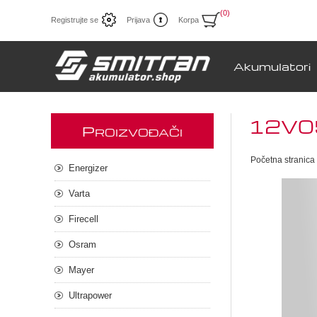
(0)
Registrujte se
Prijava
Korpa
Akumulatori
12V05
P
ROIZVOĐAČI
Početna stranica
Energizer
Varta
Firecell
Osram
Mayer
Ultrapower