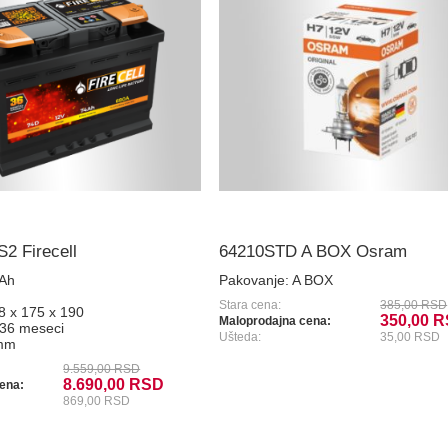
2 Firecell
64210STD A BOX Osram
 Ah
Pakovanje:
A BOX
Stara cena:
385,00 RSD
8 x 175 x 190
350,00 
Maloprodajna cena:
36 meseci
Ušteda:
35,00 RSD
mm
9.559,00 RSD
8.690,00 RSD
ena:
869,00 RSD