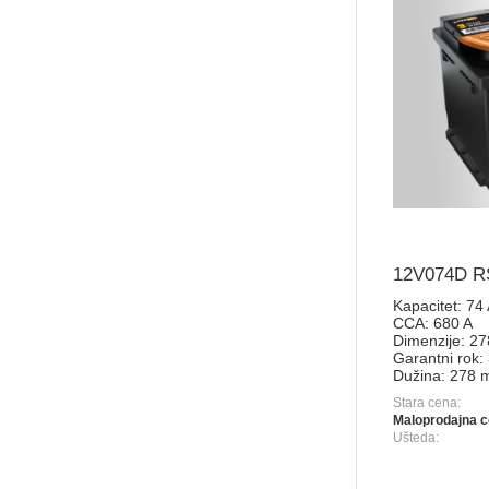
12V074D RS
Kapacitet:
74
CCA:
680 A
Dimenzije:
27
Garantni rok:
Dužina:
278 
Stara cena:
Maloprodajna c
Ušteda: