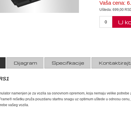
Vaša cena:
6
Ušteda:
699,00 RS
U k
Dijagram
Specifikacije
Kontaktiraj
RS1
ulator namenjen je za vozila sa osnovnom opremom, koja nemaju velike potrebe za 
rame® rešetku pruža pouzdanu startnu snagu uz optimum uštede u odnosu cenu, gara
trebe vašeg vozila.