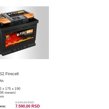
2 Firecell
 Ah
2 x 175 x 190
36 meseci
mm
8.349,00 RSD
7.590,00 RSD
ena: