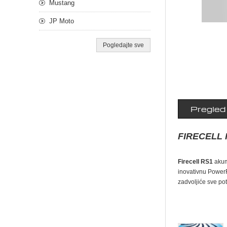
Mustang
JP Moto
Pogledajte sve
Pregled
FIRECELL 
Firecell RS1
akum
inovativnu PowerF
zadvoljiće sve po