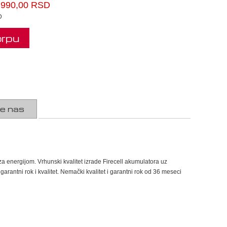
.990,00 RSD
D
orpu
te nas
energijom. Vrhunski kvalitet izrade Firecell akumulatora uz
ntni rok i kvalitet. Nemački kvalitet i garantni rok od 36 meseci