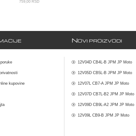
759,00 RSD
N
MACIJE
OVI PROIZVODI
sporuke
12V04D CB4L-B JPM JP Moto
privatnosti
12V05D CB5L-B JPM JP Moto
nline kupovine
12V07L CB7-A JPM JP Moto
12V07D CB7L-B2 JPM JP Moto
jta
12V09D CB9L-A2 JPM JP Moto
12V09L CB9-B JPM JP Moto