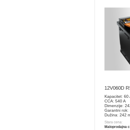
12V060D RS
Kapacitet:
60
CCA:
540 A
Dimenzije:
24
Garantni rok:
Dužina:
242 
Stara cena:
Maloprodajna c