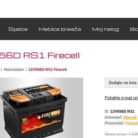
Sijalice
Metlice brisača
Moj nalog
Bl
6D RS1 Firecell
/
Akumulatori
/
12V056D RS1 Firecell
Dodajte na lista 
Pošaljite e-mail pri
ID:
12V056D RS1
Dobavljač:
Firecell
Proizvođač:
Firecel
Stara cena:
7.68