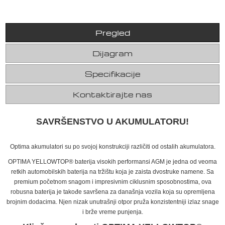
Pregled
Dijagram
Specifikacije
Kontaktirajte nas
SAVRŠENSTVO U AKUMULATORU!
Optima akumulatori su po svojoj konstrukciji različiti od ostalih akumulatora.
OPTIMA YELLOWTOP® baterija visokih performansi AGM je jedna od veoma
retkih automobilskih baterija na tržištu koja je zaista dvostruke namene. Sa
premium početnom snagom i impresivnim ciklusnim sposobnostima, ova
robusna baterija je takođe savršena za današnja vozila koja su opremljena
brojnim dodacima. Njen nizak unutrašnji otpor pruža konzistentniji izlaz snage
i brže vreme punjenja.