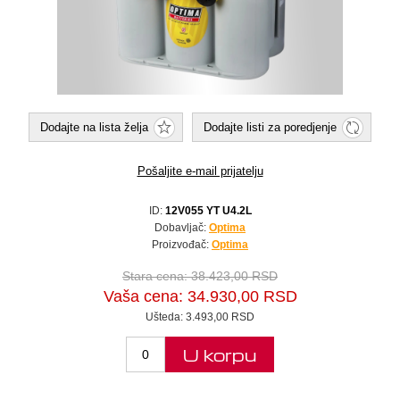
Dodajte na lista želja
Dodajte listi za poredjenje
Pošaljite e-mail prijatelju
ID:
12V055 YT U4.2L
Dobavljač:
Optima
Proizvođač:
Optima
Stara cena:
38.423,00 RSD
Vaša cena:
34.930,00 RSD
Ušteda:
3.493,00 RSD
U korpu