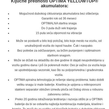
Ključne prednosti OPTIMA YELLOWTOP®
akumulatora:
Mogućnost dubokog ciklusiranja akumulatora bez oštećenja
Garantni rok od 36 meseci
OPTIMALNA startna snaga
Do 3 puta duži vek trajanja
15 puta veća otpornost na vibracije
Može se postaviti u bilo koji položaj, bilo koje mesto na vozilu, od
unutrašnjosti vozila do ispod haube. Čak i naopako.
Bez potrebe za održavanjem, sa bržim punjenjem i optimalnom
startnom snagom.
Može se držati na skladištu do dve godine ili stajati neupotrebljena u
vozilu godinu dana i još će pokrenuti motor. Ovo je važno za vozila koja
se upotrebljavaju sezonski, kao što su poljoprivredna i građevinska
vozila.
OPTIMA spiralna tehnologija je rešenje starog problema: kako dobiti
veliku snagu iz male baterije. Kiselina je upijena u mikroporozni
stakleni separator obložen između ploča od čistog olova u robusnu
zatvorenu celinu.
Preko 20 godina istraživanja testiranja i razvoja otišlo je u OPTIMA
baterije da bi se ostvarila najbolja kombinacija materijala, kiseline i