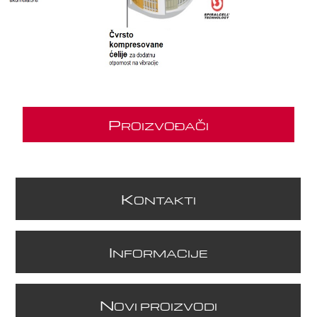
P
ROIZVOĐAČI
K
ONTAKTI
I
NFORMACIJE
N
OVI PROIZVODI