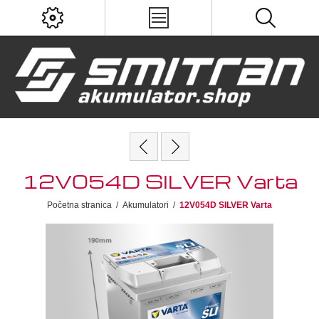
12V054D SILVER Varta
Početna stranica
/
Akumulatori
/
12V054D SILVER Varta