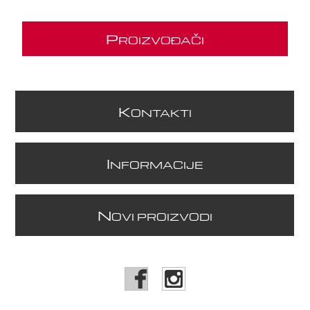
P
ROIZVOĐAČI
K
ONTAKTI
I
NFORMACIJE
N
OVI PROIZVODI