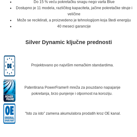
Do 15 % veću pokretačku snagu nego varta Blue
Dostupno je 11 modela, različitog kapaciteta, jačine pokretačke struje i
veličine
Može se reciklirati, a proizvedeno je tehnologijom koja štedi energiju
40 meseci garancije
Silver Dynamic ključne prednosti
Projektovano po najvišim nemačkim standardima.
Patentirana PowerFrame® mreža za pouzdano napajanje
pokretanja, brzo punjenje i otpornost na koroziju.
"Isto za isto” zamena akumulatora prodatih kroz OE kanal.