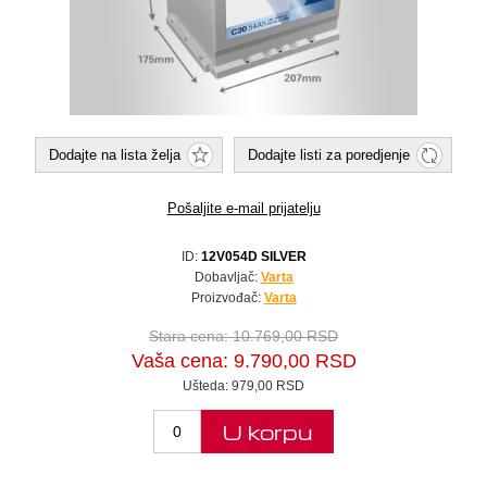
Dodajte na lista želja
Dodajte listi za poredjenje
Pošaljite e-mail prijatelju
ID:
12V054D SILVER
Dobavljač:
Varta
Proizvođač:
Varta
Stara cena:
10.769,00 RSD
Vaša cena:
9.790,00 RSD
Ušteda:
979,00 RSD
U korpu