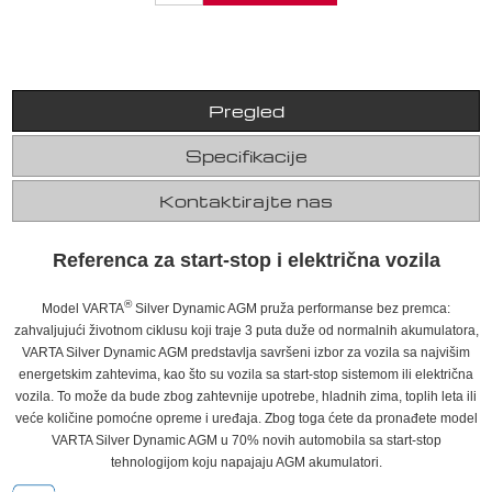
Pregled
Specifikacije
Kontaktirajte nas
Referenca za start-stop i električna vozila
®
Model VARTA
Silver Dynamic AGM pruža performanse bez premca:
zahvaljujući životnom ciklusu koji traje 3 puta duže od normalnih akumulatora,
VARTA Silver Dynamic AGM predstavlja savršeni izbor za vozila sa najvišim
energetskim zahtevima, kao što su vozila sa start-stop sistemom ili električna
vozila. To može da bude zbog zahtevnije upotrebe, hladnih zima, toplih leta ili
veće količine pomoćne opreme i uređaja. Zbog toga ćete da pronađete model
VARTA Silver Dynamic AGM u 70% novih automobila sa start-stop
tehnologijom koju napajaju AGM akumulatori.