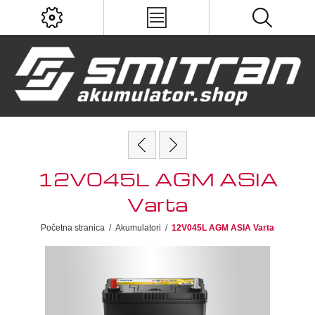
12V045L AGM ASIA
Varta
Početna stranica
/
Akumulatori
/
12V045L AGM ASIA Varta