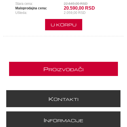
Stara cena:
22.649,00 RSD
20.590,00 RSD
Maloprodajna cena:
Ušteda:
2.059,00 RSD
U KORPU
P
ROIZVOĐAČI
K
ONTAKTI
I
NFORMACIJE