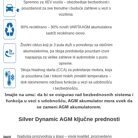
Spremno za XEV vozila – obezbeđuje bezbednost i
pouzdanost za sve trenutne i buduće zahteve u vezi s
vozilima.
90% reciklirano – 90% novih VARTA AGM akumulatora
sadrži reciklirano olovo.
Životni ciklus koji je 3 puta duži u poređenju sa običnim
akumulatorima, pa stoga predstavlja pouzdani izvor
napajanja za velike zahteve ili automobile s puno
opreme.
Struja hladnog starta (CCA) za pokretanje motora, koja
je pouzdana čak i tokom niskih zimskih temperatura –
dok istovremeno održava funkcije u vezi sa udobnošću
i bezbednošću.
Imajte na umu: da bi se osigurao rad bezbednosnih sistema i
funkcija u vezi s udobnošću, AGM akumulator mora uvek da
se zameni AGM akumulatorom.
Silver Dynamic AGM ključne prednosti
Najbolja proizvodnja u klasi – visok kvalitet, proizvedeno