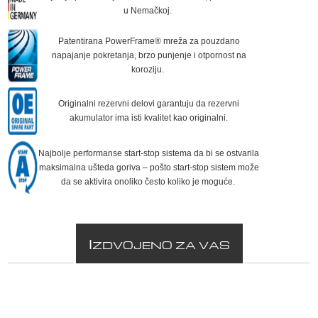
u Nemačkoj.
Patentirana PowerFrame® mreža za pouzdano
napajanje pokretanja, brzo punjenje i otpornost na
koroziju.
Originalni rezervni delovi garantuju da rezervni
akumulator ima isti kvalitet kao originalni.
Najbolje performanse start-stop sistema da bi se ostvarila
maksimalna ušteda goriva – pošto start-stop sistem može
da se aktivira onoliko često koliko je moguće.
I
ZDVOJENO ZA VAS