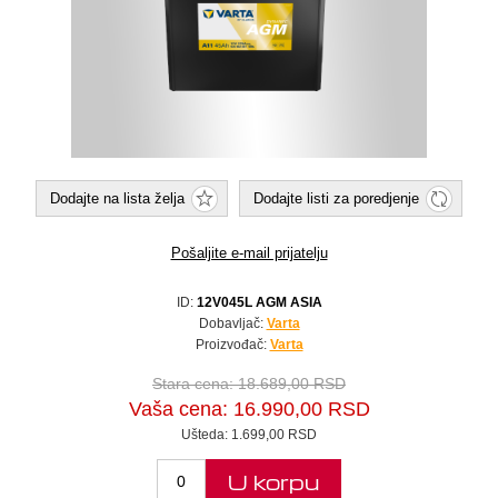
Dodajte na lista želja
Dodajte listi za poredjenje
Pošaljite e-mail prijatelju
ID:
12V045L AGM ASIA
Dobavljač:
Varta
Proizvođač:
Varta
Stara cena:
18.689,00 RSD
Vaša cena:
16.990,00 RSD
Ušteda:
1.699,00 RSD
U korpu